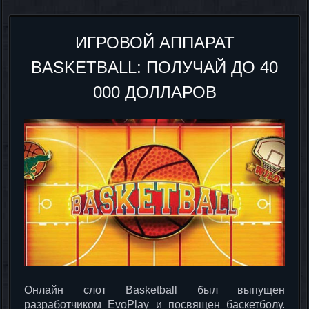
ИГРОВОЙ АППАРАТ
BASKETBALL: ПОЛУЧАЙ ДО 40
000 ДОЛЛАРОВ
Онлайн слот Basketball был выпущен
разработчиком EvoPlay и посвящен баскетболу.