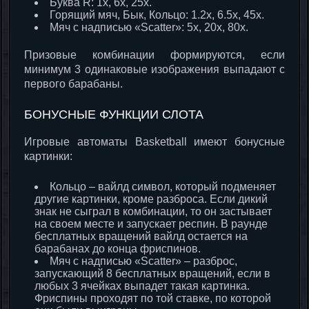
Буква R: 1х, 6х, 25х.
Горящий мяч, Бык, Кольцо: 1.2х, 6.5х, 45х.
Мяч с надписью «Scatter»: 5х, 20х, 80х.
Призовые комбинации формируются, если
минимум 3 одинаковые изображения выпадают с
первого барабаны.
БОНУСНЫЕ ФУНКЦИИ СЛОТА
Игровые автоматы Basketball имеют бонусные
картинки:
Кольцо – вайлд символ, который подменяет
другие картинки, кроме разброса. Если дикий
знак не сыграл в комбинации, то он застывает
на своем месте и запускает респин. В раунде
бесплатных вращений вайлд остается на
барабанах до конца фриспинов.
Мяч с надписью «Scatter» – разброс,
запускающий 8 бесплатных вращений, если в
любых 3 ячейках выпадет такая картинка.
Фриспины проходят по той ставке, по которой