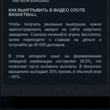
они были выиграны.
КАК ВЫИГРЫВАТЬ В ВИДЕО СЛОТЕ
BASKETBALL
Чтобы получать реальные выигрыши, нужно
зарегистрировать аккаунт на сайте азартного
заведения. Сначала начинайте играть бесплатно,
затем переходите к ставкам на деньги и
получайте до 40 000 долларов.
В этом аппарате шанс на формирование
победной комбинации составляет 28,5%, что
позволяет часто выбивать выплаты. В бонусных
вращениях выпадает 35% призов, в обычной игре
– 65%.