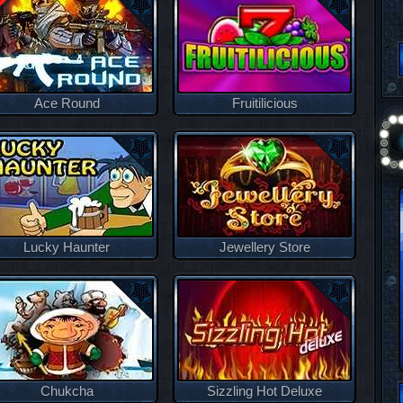
Ace Round
Fruitilicious
Lucky Haunter
Jewellery Store
Chukcha
Sizzling Hot Deluxe