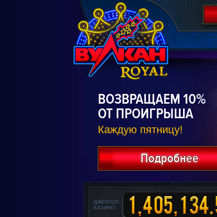
ВОЗВРАЩАЕМ 10%
ОТ ПРОИГРЫША
Каждую пятницу!
Подробнее
ДЖЕКПОТ
КАЗИНО: