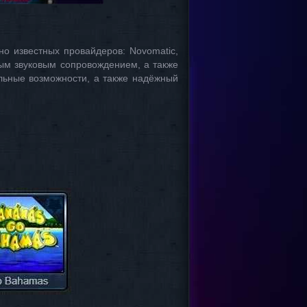
о известных провайдеров: Novomatic,
йным звуковым сопровождением, а также
льные возможности, а также надёжный