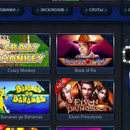
ОВИНКИ
ЭКСКЛЮЗИВ
СЛОТЫ
Crazy Monkey
Book of Ra
Bananas go Bahamas
Elven Princesses