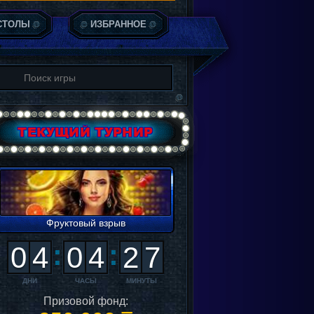
СТОЛЫ
ИЗБРАННОЕ
ТЕКУЩИЙ ТУРНИР
Фруктовый взрыв
0
4
0
4
2
7
ДНИ
ЧАСЫ
МИНУТЫ
Призовой фонд: