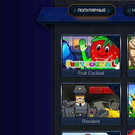
ПОПУЛЯРНЫЕ
Н
Fruit Cocktail
Resident