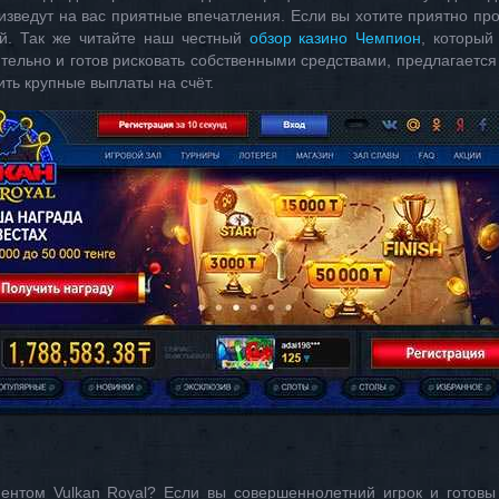
изведут на вас приятные впечатления. Если вы хотите приятно пр
ей. Так же читайте наш честный
обзор казино Чемпион
, который
ительно и готов рисковать собственными средствами, предлагается
ить крупные выплаты на счёт.
ентом Vulkan Royal? Если вы совершеннолетний игрок и готовы э