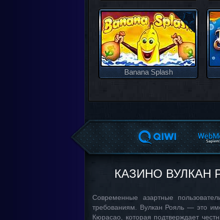
Banana Splash
КАЗИНО ВУЛКАН 
Современные азартные пользователи
требованиям. Вулкан Рояль — это име
Кюрасао, которая подтверждает чест