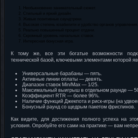
Необыкновенно занимательный сюжет.
Стильный и яркий дизайн.
Живые позитивные саундтреки.
Высокая степень юзабилити и удобство органов управления
Реально повышенный процент отдачи.
Скромный уровень начальных ставок.
Интересная бонусная игра.
К тому же, все эти богатые возможности подк
технической базой, ключевыми элементами которой я
Универсальные барабаны — пять.
Активные линии оплаты — девять.
Диапазон ставок Min/Max — 1/25.
Максимальный выигрыш в отдельном раунде — 5
Коэффициент RTR — более 96%.
Наличие функций Джекпота и риск-игры (на удвое
Бонусный раунд со щедрым пакетом фриспинов.
Как видите, для достижения полного успеха на эт
условия. Опробуйте его сами на практике — вам непр