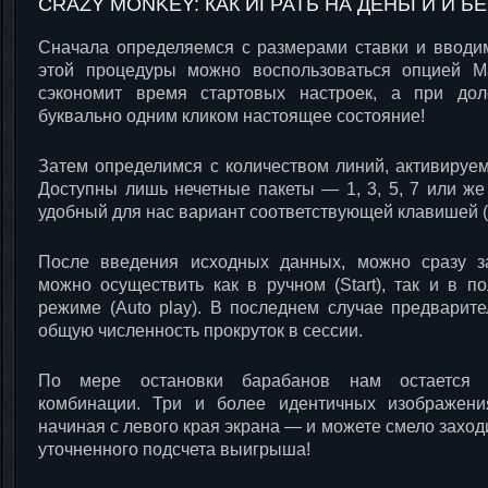
CRAZY MONKEY: КАК ИГРАТЬ НА ДЕНЬГИ И Б
Сначала определяемся с размерами ставки и вводим
этой процедуры можно воспользоваться опцией M
сэкономит время стартовых настроек, а при до
буквально одним кликом настоящее состояние!
Затем определимся с количеством линий, активируе
Доступны лишь нечетные пакеты — 1, 3, 5, 7 или же
удобный для нас вариант соответствующей клавишей (L
После введения исходных данных, можно сразу з
можно осуществить как в ручном (Start), так и в п
режиме (Auto play). В последнем случае предварите
общую численность прокруток в сессии.
По мере остановки барабанов нам остается 
комбинации. Три и более идентичных изображени
начиная с левого края экрана — и можете смело заход
уточненного подсчета выигрыша!