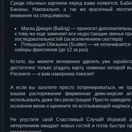
Среди обычных картинок перед вами появятся: Бабоч
Бананы, Наковальня, а так же красочный логоти
внимание на спецсимволы:
Маска Дикаря (Вайлд) — приносит дополнительные 
к тому же еще заменяет все недостающие звенья пр
последовательностей (за исключением скаттера)
Пляшущая Обезьяна (Scatter) — не оплачивается 
наборы фриспинов (до 12 за раз).
Кстати, вы можете мгновенно удвоить уже заработ
достаточно только угадать карту, номинал которой в
Рискните — и вам наверняка повезет!
А если вы захотите просто потренироваться, не тр
вашем распоряжении фирменная демо-версия ап
использовать даже без регистрации! Просто наведите 
основном меню и щелкните по всплывающей надписи 
Не упустите свой Счастливый Случай! Игровой а
нетерпением ожидает новых гостей и готов быстро п
миллионеров!