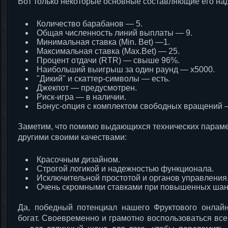
Вот только некоторые основные составляющие его на
Количество барабанов — 5.
Общая численность линий выплаты — 9.
Минимальная ставка (Min. Bet) —1.
Максимальная ставка (Max.Bet) — 25.
Процент отдачи (RTR) — свыше 96%.
Наибольший выигрыш за один раунд — х5000.
"Дикий" и скаттер-символы — есть.
Джекпот — предусмотрен.
Риск-игра — в наличии.
Бонус-опция с комплектом свободных вращений —
Заметим, что помимо выдающихся технических параме
другими своими качествами:
Красочным дизайном.
Строгой логикой и надежностью функционала.
Исключительной простотой и органов управления
Очень скромными ставками при повышенных шанс
Да, победный потенциал нашего Фруктового онлайн
богат. Своевременно и грамотно воспользоваться вс