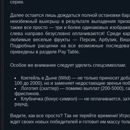
серии.
Далее остается лишь дождаться полной остановки бар
неизбежный выигрыш в результате выпадения призо
также все просто — три и более одинаковых изображ
слева направо безусловно оплачиваются! Среди кар
любимые веселые фрукты — Персик, Арбузик, Више
Подробные расценки на все возможные последоват
приведены в разделе Pay Table.
Особое же внимание следует уделить спецсимволам:
Коктейль в Дыне (Wild) — не только приносит до
100 до 2000), но и заменяет недостающие звенья по
Логотип (скаттер) — помимо выплат (200-5000), г
фриспинов.
Клубничка (бонус-символ) — не оплачивается, зат
раунд.
Видите, как все просто? Так не теряйте времени! Игров
ждет своих новых победителей и готовит им массу тол