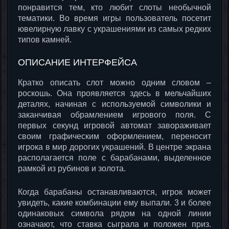
понравится тем, кто любит слоты необычной
тематики. Во время игры пользователь посетит
ювелирную лавку с украшениями из самых редких
типов камней.
ОПИСАНИЕ ИНТЕРФЕЙСА
Кратко описать слот можно одним словом –
роскошь. Она проявляется здесь в мельчайших
деталях, начиная с используемой символики и
заканчивая обрамлением игрового поля. С
первых секунд игровой автомат завораживает
своим графическим оформлением, переносит
игрока в мир дорогих украшений. В центре экрана
располагается поле с барабанами, выделенное
рамкой из рубинов и золота.
Когда барабаны останавливаются, игрок может
увидеть, какие комбинации ему выпали. 3 и более
одинаковых символа рядом на одной линии
означают, что ставка сыграла и положен приз.