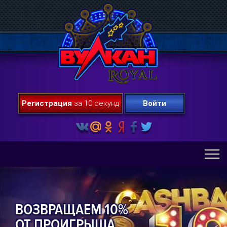
Регистрация
за 10 секунд
Войти
ВОЗВРАЩАЕМ 10%
ОТ ПРОИГРЫША