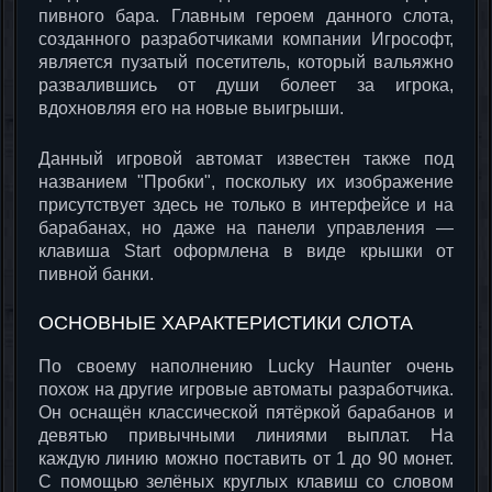
пивного бара. Главным героем данного слота,
созданного разработчиками компании Игрософт,
является пузатый посетитель, который вальяжно
развалившись от души болеет за игрока,
вдохновляя его на новые выигрыши.
Данный игровой автомат известен также под
названием "Пробки", поскольку их изображение
присутствует здесь не только в интерфейсе и на
барабанах, но даже на панели управления —
клавиша Start оформлена в виде крышки от
пивной банки.
ОСНОВНЫЕ ХАРАКТЕРИСТИКИ СЛОТА
По своему наполнению Lucky Haunter очень
похож на другие игровые автоматы разработчика.
Он оснащён классической пятёркой барабанов и
девятью привычными линиями выплат. На
каждую линию можно поставить от 1 до 90 монет.
С помощью зелёных круглых клавиш со словом