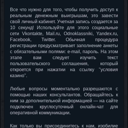
Все что нужно для того, чтобы получить доступ к
реальным денежным выигрышам, это завести
свой личный кабинет. Учетная запись создается за
10 секунд! Используйте для этого социальные
сети Vkontakte, Mail.ru, Odnoklassniki, Yandex.ru,
Facebook, Twitter. Обычная процедура
регистрации предусматривает заполнение анкеты
с обязательными полями: e-mail, пароль. На этом
этапе вам следует изучить текст
пользовательского соглашения, который
откроется при нажатии на ссылку "условия
казино".
Любые вопросы моментально разрешаются с
помощью наших консультантов. Обращайтесь к
ним за дополнительной информацией — на сайте
подключен круглосуточный онлайн-чат для
оперативной коммуникации.
Как только вы присоединитесь к нам, изобилие