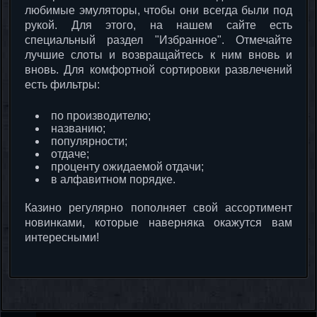
любимые эмуляторы, чтобы они всегда были под
рукой. Для этого, на нашем сайте есть
специальный раздел "Избранное". Отмечайте
лучшие слоты и возвращайтесь к ним вновь и
вновь. Для комфортной сортировки развлечений
есть фильтры:
по производителю;
названию;
популярности;
отдаче;
проценту ожидаемой отдачи;
в алфавитном порядке.
Казино регулярно пополняет свой ассортимент
новинками, которые наверняка окажутся вам
интересными!