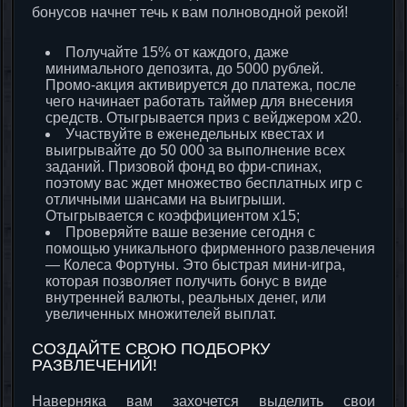
бонусов начнет течь к вам полноводной рекой!
Получайте 15% от каждого, даже
минимального депозита, до 5000 рублей.
Промо-акция активируется до платежа, после
чего начинает работать таймер для внесения
средств. Отыгрывается приз с вейджером х20.
Участвуйте в еженедельных квестах и
выигрывайте до 50 000 за выполнение всех
заданий. Призовой фонд во фри-спинах,
поэтому вас ждет множество бесплатных игр с
отличными шансами на выигрыши.
Отыгрывается с коэффициентом х15;
Проверяйте ваше везение сегодня с
помощью уникального фирменного развлечения
— Колеса Фортуны. Это быстрая мини-игра,
которая позволяет получить бонус в виде
внутренней валюты, реальных денег, или
увеличенных множителей выплат.
СОЗДАЙТЕ СВОЮ ПОДБОРКУ
РАЗВЛЕЧЕНИЙ!
Наверняка вам захочется выделить свои