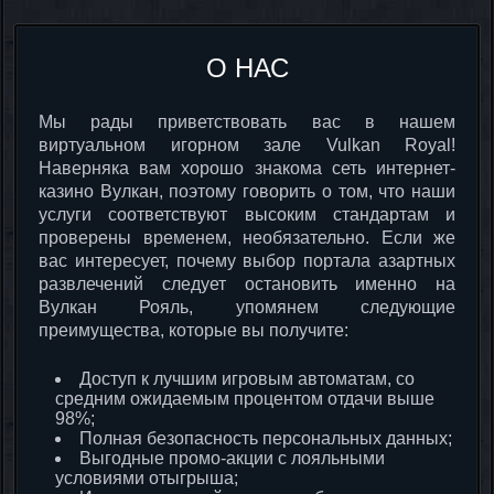
О НАС
Мы рады приветствовать вас в нашем
виртуальном игорном зале Vulkan Royal!
Наверняка вам хорошо знакома сеть интернет-
казино Вулкан, поэтому говорить о том, что наши
услуги соответствуют высоким стандартам и
проверены временем, необязательно. Если же
вас интересует, почему выбор портала азартных
развлечений следует остановить именно на
Вулкан Рояль, упомянем следующие
преимущества, которые вы получите:
Доступ к лучшим игровым автоматам, со
средним ожидаемым процентом отдачи выше
98%;
Полная безопасность персональных данных;
Выгодные промо-акции с лояльными
условиями отыгрыша;