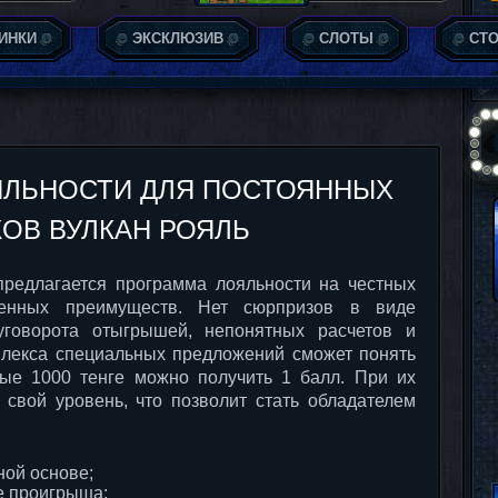
ИНКИ
ЭКСКЛЮЗИВ
СЛОТЫ
СТ
ЯЛЬНОСТИ ДЛЯ ПОСТОЯННЫХ
ОВ ВУЛКАН РОЯЛЬ
предлагается программа лояльности на честных
енных преимуществ. Нет сюрпризов в виде
уговорота отыгрышей, непонятных расчетов и
плекса специальных предложений сможет понять
ые 1000 тенге можно получить 1 балл. При их
свой уровень, что позволит стать обладателем
ной основе;
е проигрыша;