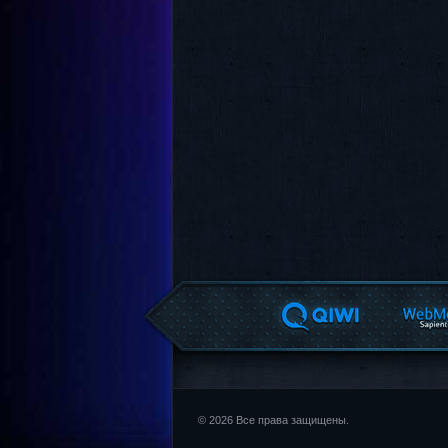
© 2026 Все права защищены.