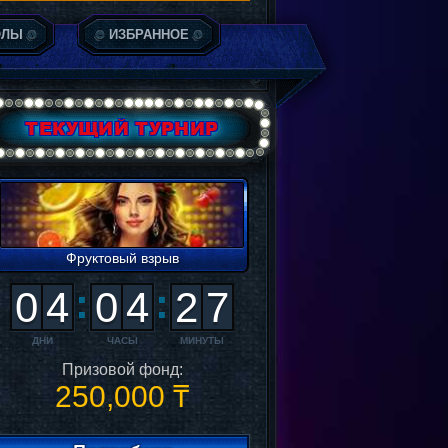
ОЛЫ
ИЗБРАННОЕ
ТЕКУЩИЙ ТУРНИР
Фруктовый взрыв
0
4
0
4
2
7
ДНИ
ЧАСЫ
МИНУТЫ
Призовой фонд:
250,000 ₸