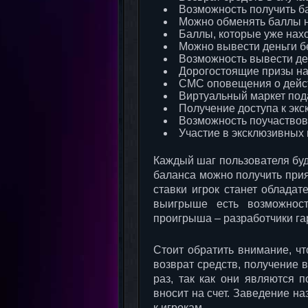
Возможность получить б
Можно обменять баллы н
Баллы, которые уже нахо
Можно вывести деньги б
Возможность вывести ден
Дорогостоящие призы на
СМС оповещения о дейс
Виртуальный маркет под
Получение доступа к эк
Возможность поучаствов
Участие в эксклюзивных 
Каждый шаг пользователя буд
баланса можно получить при
ставки игрок станет обладат
выигрыше есть возможност
проигрыша – разработчики га
Стоит обратить внимание, ч
возврат средств, получение 
раз, так как они являются 
вносит на счет. Заведение н
к игрокам.