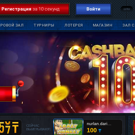
Регистрация
за 10 секунд
Войти
или
ГРОВОЙ ЗАЛ
ТУРНИРЫ
ЛОТЕРЕЯ
МАГАЗИН
ЗАЛ 
nurlan.darim***
СЕЙЧАС
100
ВЫИГРЫВАЮТ:
₸